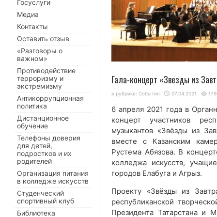
Госуслуги
Медиа
Контакты
Оставить отзыв
«Разговоры о
важном»
Противодействие
Гала-концерт «Звезды из Завт
терроризму и
экстремизму
в рубрике:
События
07.04.2021
179
Антикоррупционная
политика
6 апреля 2021 года в Орган
Дистанционное
концерт участников рес
обучение
музыкантов «Звёзды из За
Телефоны доверия
вместе с Казанским каме
для детей,
Рустема Абязова. В концер
подростков и их
родителей
колледжа искусств, учащи
городов Елабуга и Агрыз.
Организация питания
в колледже искусств
Проекту «Звёзды из Завтр
Студенческий
спортивный клуб
республиканской творческ
Президента Татарстана и М
Библиотека