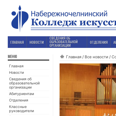
СВЕДЕНИЯ ОБ
ОБРАЗОВАТЕЛЬНОЙ
ГЛАВНАЯ
НОВОСТИ
ОТДЕЛЕНИЯ
А
ОРГАНИЗАЦИИ
МЕНЮ
Главная
/
Все новости
/
С
Главная
Новости
Сведения об
образовательной
организации
Абитуриентам
Отделения
Классные
руководители