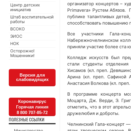
организатор концертов – ху
Центр детских
инициатив
Primavera» Рустем Абязов. 
публике талантливых детей,
Штаб воспитательной
работы
способствовать повышению п
ВСОКО
Все участники Гала-ко
ЭИОС
Набережночелнинском колле
НОК
приняли участие более ста 
Осторожно!
Мошенники!
Колледж искусств был пре
стали студенты отделения
Хисамов (кл. преп. Девяшин
Версия для
Арина (кл. преп. Сафиной А
слабовидящих
Анастасия Волкова (кл. преп.
В программе концерта мож
Моцарта, Дж. Верди, Э. Григ
Коронавирус
отметить, что в этот апрель
Горячая линия
8 800 707-85-72
дружелюбия и доброты.
ПОЛЕЗНЫЕ ССЫЛКИ
Челнинский Гала-концерт — 
этом творческом сезоне. 
Министерство