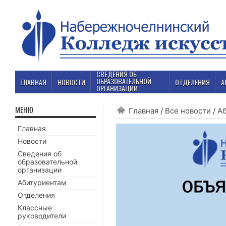
СВЕДЕНИЯ ОБ
ОБРАЗОВАТЕЛЬНОЙ
ГЛАВНАЯ
НОВОСТИ
ОТДЕЛЕНИЯ
А
ОРГАНИЗАЦИИ
МЕНЮ
Главная
/
Все новости
/
А
Главная
Новости
Сведения об
образовательной
организации
Абитуриентам
Отделения
Классные
руководители