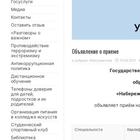
Госуслуги
Медиа
Контакты
Оставить отзыв
«Разговоры о
важном»
Противодействие
Объявление о приеме
терроризму и
экстремизму
в рубрике:
Абитуриентам
10.03.2021
Антикоррупционная
политика
Государстве
Дистанционное
обучение
об
Телефоны доверия
«Набереж
для детей,
подростков и их
родителей
объявляет приём н
Организация питания
в колледже искусств
Студенческий
спортивный клуб
Специальности
Квали
Библиотека