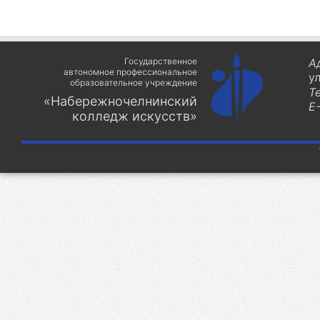
Государственное
А
автономное профессиональное
у
образовательное учреждение
Т
«Набережночелнинский
E-
колледж искусств»