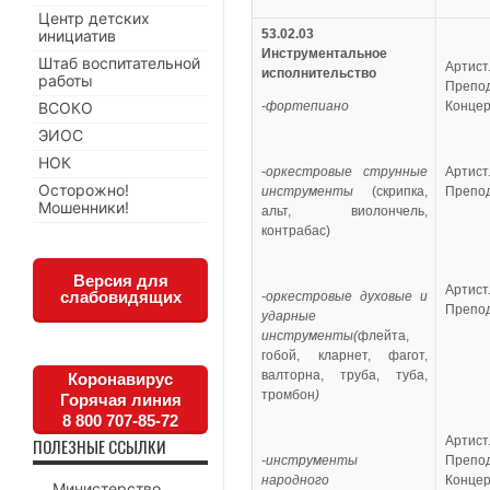
Центр детских
инициатив
53.02.03
Инструментальное
Штаб воспитательной
Артист
исполнительство
работы
Препод
ВСОКО
-фортепиано
Концер
ЭИОС
НОК
-оркестровые струнные
Артист
Осторожно!
инструменты
(скрипка,
Препод
Мошенники!
альт, виолончель,
контрабас)
Версия для
Артист
слабовидящих
-оркестровые духовые и
Препод
ударные
инструменты(
флейта,
гобой, кларнет, фагот,
валторна, труба, туба,
Коронавирус
тромбон
)
Горячая линия
8 800 707-85-72
Артист
ПОЛЕЗНЫЕ ССЫЛКИ
-инструменты
Препод
народного
Концер
Министерство