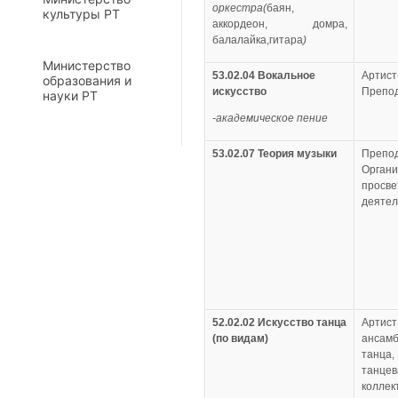
оркестра(
баян,
культуры РТ
аккордеон, домра,
балалайка,гитара
)
Министерство
53.02.04 Вокальное
Артист
образования и
искусство
Препод
науки РТ
-академическое пение
53.02.07 Теория музыки
Препод
Органи
просве
деятел
52.02.02 Искусство танца
Артист
(по видам
)
ансамб
танца,
танцев
коллек