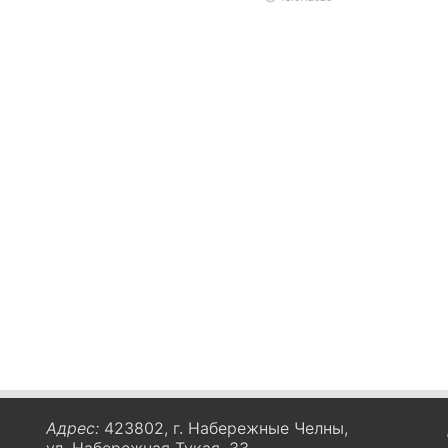
Адрес:
423802, г. Набережные Челны,