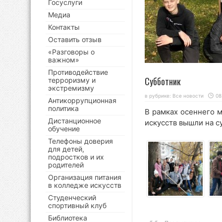
Госуслуги
Медиа
Контакты
Оставить отзыв
«Разговоры о
важном»
Противодействие
Субботник
терроризму и
экстремизму
в рубрике:
Все новости
08
Антикоррупционная
политика
В рамках осеннего 
Дистанционное
искусств вышли на с
обучение
Телефоны доверия
для детей,
подростков и их
родителей
Организация питания
в колледже искусств
Студенческий
спортивный клуб
Библиотека