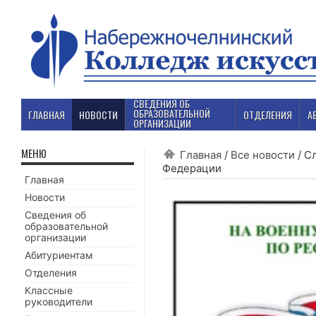
СВЕДЕНИЯ ОБ
ОБРАЗОВАТЕЛЬНОЙ
ГЛАВНАЯ
НОВОСТИ
ОТДЕЛЕНИЯ
А
ОРГАНИЗАЦИИ
МЕНЮ
Главная
/
Все новости
/
Сл
Федерации
Главная
Новости
Сведения об
образовательной
организации
Абитуриентам
Отделения
Классные
руководители