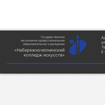
Государственное
А
автономное профессиональное
у
образовательное учреждение
Т
«Набережночелнинский
E-
колледж искусств»