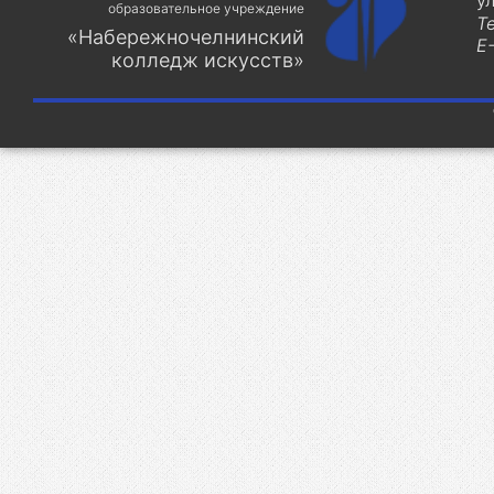
у
образовательное учреждение
Т
«Набережночелнинский
E-
колледж искусств»