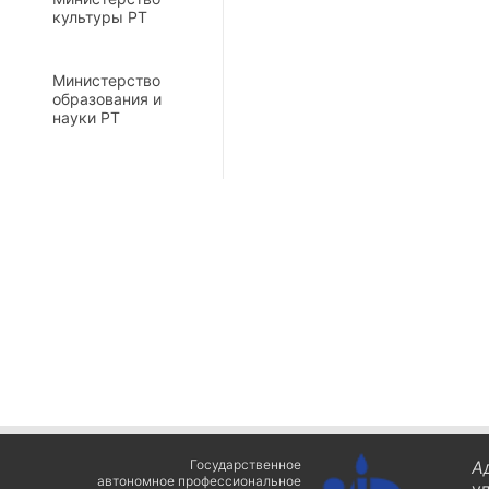
культуры РТ
Министерство
образования и
науки РТ
Государственное
А
автономное профессиональное