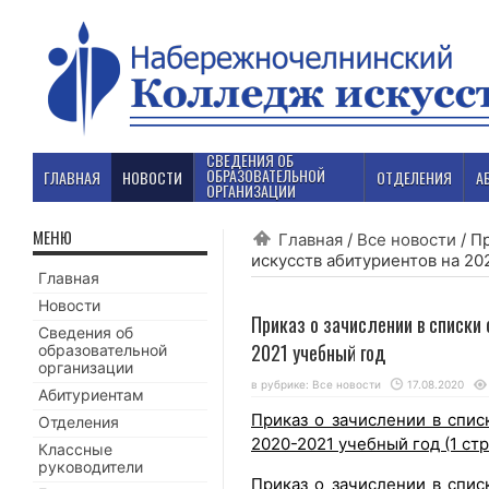
СВЕДЕНИЯ ОБ
ОБРАЗОВАТЕЛЬНОЙ
ГЛАВНАЯ
НОВОСТИ
ОТДЕЛЕНИЯ
А
ОРГАНИЗАЦИИ
МЕНЮ
Главная
/
Все новости
/
Пр
искусств абитуриентов на 20
Главная
Новости
Приказ о зачислении в списки
Сведения об
2021 учебный год
образовательной
организации
в рубрике:
Все новости
17.08.2020
Абитуриентам
Приказ о зачислении в спис
Отделения
2020-2021 учебный год (1 стр
Классные
руководители
Приказ о зачислении в спис