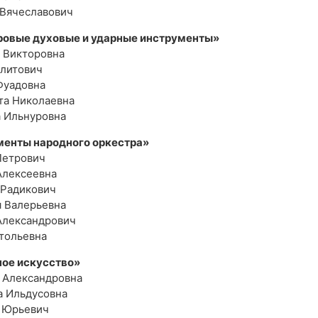
 Вячеславович
ровые духовые и ударные инструменты»
я Викторовна
алитович
Фуадовна
та Николаевна
а Ильнуровна
менты народного оркестра»
Петрович
Алексеевна
 Радикович
я Валерьевна
Александрович
атольевна
ное искусство»
а Александровна
а Ильдусовна
й Юрьевич