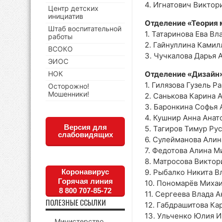
4. Игнатович Виктор
Центр детских
инициатив
Отделение «Теория
Штаб воспитательной
1. Татаринова Ева В
работы
2. Гайнуллина Камил
ВСОКО
3. Чучкалова Дарья 
ЭИОС
НОК
Отделение «Дизайн
1. Гилязова Гузель Р
Осторожно!
Мошенники!
2. Санькова Карина 
3. Баронкина Софья 
4. Кушнир Анна Анат
Версия для
5. Тагиров Тимур Ру
слабовидящих
6. Сулейманова Алин
7. Федотова Алина М
8. Матросова Виктор
Коронавирус
9. Рыбалко Никита 
Горячая линия
10. Пономарёв Миха
8 800 707-85-72
11. Сергеева Влада 
ПОЛЕЗНЫЕ ССЫЛКИ
12. Габдрашитова Ка
13. Ульченко Юлия 
Министерство