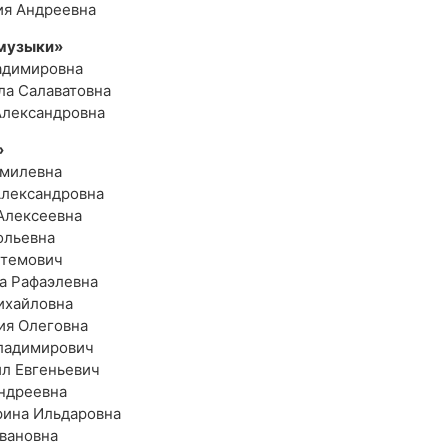
ия Андреевна
 музыки»
ладимировна
ла Салаватовна
Александровна
»
амилевна
Александровна
Алексеевна
ольевна
стемович
а Рафаэлевна
ихайловна
ия Олеговна
Владимирович
ил Евгеньевич
Андреевна
рина Ильдаровна
Ивановна