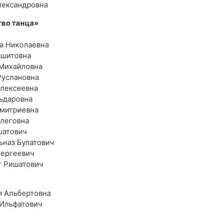
лександровна
во танца»
ра Николаевна
ашитовна
Михайловна
Руслановна
Алексеевна
льдаровна
Дмитриевна
Олеговна
шатович
ьназ Булатович
Сергеевич
т Ришатович
я Альбертовна
 Ильфатович