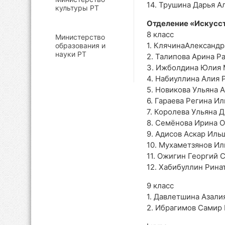
14. Трушина Дарья А
культуры РТ
Отделение «Искусст
8 класс
Министерство
1. КлячинаАлександ
образования и
науки РТ
2. Талипова Арина Р
3. Ижболдина Юлия 
4. Набиуллина Алия 
5. Новикова Ульяна 
6. Гараева Регина И
7. Королева Ульяна 
8. Семёнова Ирина 
9. Адисов Аскар Иль
10. Мухаметзянов Ил
11. Ожигин Георгий 
12. Хабибуллин Рина
9 класс
1. Давлетшина Азали
2. Ибрагимов Самир