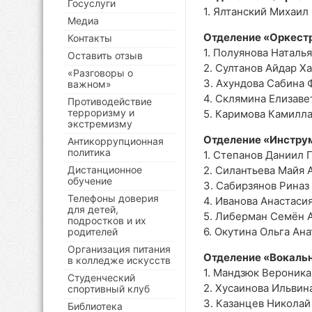
Госуслуги
1. Ялтанский Михаил
Медиа
Отделение «Оркест
Контакты
1. Полуянова Наталь
Оставить отзыв
2. Султанов Айдар Х
«Разговоры о
3. Ахундова Сабина 
важном»
4. Склямина Елизаве
Противодействие
терроризму и
5. Каримова Камилл
экстремизму
Отделение «Инстру
Антикоррупционная
политика
1. Степанов Даниил 
Дистанционное
2. Силантьева Майя 
обучение
3. Сабирзянов Риназ
Телефоны доверия
4. Иванова Анастаси
для детей,
5. Либерман Семён 
подростков и их
6. Окутина Ольга Ан
родителей
Организация питания
Отделение «Вокаль
в колледже искусств
1. Мандзюк Вероник
Студенческий
2. Хусаинова Ильвин
спортивный клуб
3. Казанцев Никола
Библиотека