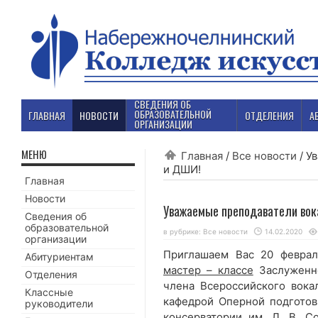
СВЕДЕНИЯ ОБ
ОБРАЗОВАТЕЛЬНОЙ
ГЛАВНАЯ
НОВОСТИ
ОТДЕЛЕНИЯ
А
ОРГАНИЗАЦИИ
МЕНЮ
Главная
/
Все новости
/
У
и ДШИ!
Главная
Новости
Уважаемые преподаватели во
Сведения об
образовательной
в рубрике:
Все новости
14.02.2020
организации
Приглашаем Вас 20 феврал
Абитуриентам
мастер – классе
Заслуженно
Отделения
члена Всероссийского вока
Классные
кафедрой Оперной подготов
руководители
консерватории им. Л. В. 