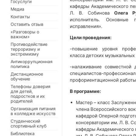
Госуслуги
кафедры Академического пен
Медиа
Л. В. Собинова
Олега Р
Контакты
исполнитель. Основные
Оставить отзыв
исправления».
«Разговоры о
важном»
Цели проведения:
Противодействие
-повышение уровня профе
терроризму и
экстремизму
класса детских музыкальных 
Антикоррупционная
политика
-налаживание совместной 
специалистов-профессиона
Дистанционное
обучение
профориентационной работы
Телефоны доверия
В программе:
для детей,
подростков и их
родителей
Мастер – класс Заслуженн
Организация питания
члена Всероссийского вок
в колледже искусств
кафедрой Оперной подгото
Студенческий
консерватории им. Л. В. 
спортивный клуб
кафедры Академического 
Библиотека
им. Л. В. Собинова Олега 