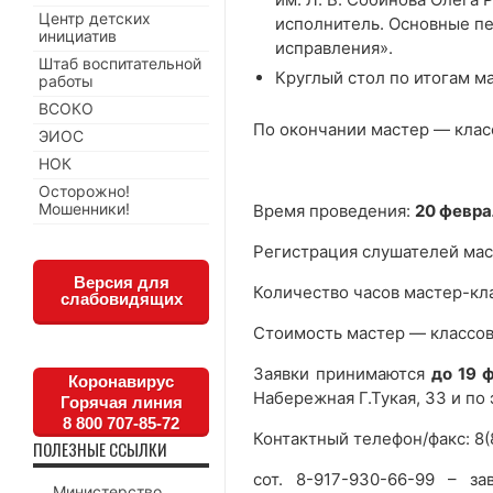
Центр детских
исполнитель. Основные пе
инициатив
исправления».
Штаб воспитательной
Круглый стол по итогам м
работы
ВСОКО
По окончании мастер — клас
ЭИОС
НОК
Осторожно!
Мошенники!
Время проведения:
20 февра
Регистрация слушателей ма
Версия для
Количество часов мастер-кл
слабовидящих
Стоимость мастер — классо
Заявки принимаются
до 19 
Коронавирус
Набережная Г.Тукая, 33 и по
Горячая линия
8 800 707-85-72
Контактный телефон/факс: 8(
ПОЛЕЗНЫЕ ССЫЛКИ
сот. 8-917-930-66-99 – з
Министерство