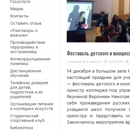
Госуслуги
Медиа
Контакты
Оставить отзыв
«Разговоры о
важном»
Противодействие
терроризму и
экстремизму
Фестиваль детского и юношес
Антикоррупционная
в рубрике:
Все новости
14.12.2019
политика
Дистанционное
14 декабря в большом зале 
обучение
настоящий праздник для уч
Телефоны доверия
— фестиваль детского и юно
для детей,
оркестр колледжа под упра
подростков и их
Якуниной Вероники Николаев
родителей
себя произведения русски
Организация питания
в колледже искусств
учащиеся школ получили 
оркестра и представить н
Студенческий
спортивный клуб
Закончилось мероприятие вр
Библиотека