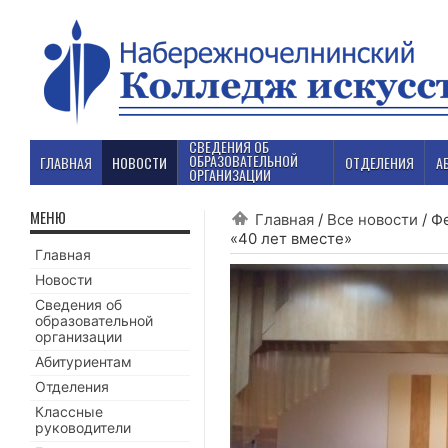
СВЕДЕНИЯ ОБ
ОБРАЗОВАТЕЛЬНОЙ
ГЛАВНАЯ
НОВОСТИ
ОТДЕЛЕНИЯ
А
ОРГАНИЗАЦИИ
МЕНЮ
Главная
/
Все новости
/
Фе
«40 лет вместе»
Главная
Новости
Сведения об
образовательной
организации
Абитуриентам
Отделения
Классные
руководители