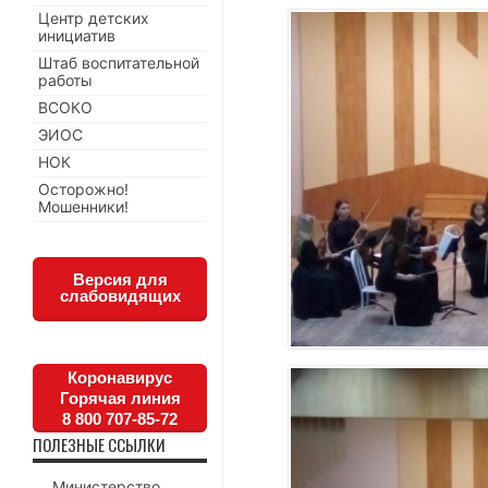
Центр детских
инициатив
Штаб воспитательной
работы
ВСОКО
ЭИОС
НОК
Осторожно!
Мошенники!
Версия для
слабовидящих
Коронавирус
Горячая линия
8 800 707-85-72
ПОЛЕЗНЫЕ ССЫЛКИ
Министерство