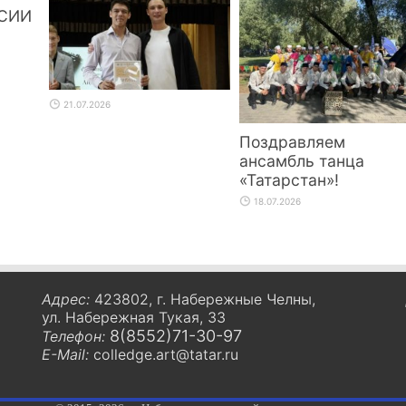
СИИ
21.07.2026
Поздравляем
ансамбль танца
«Татарстан»!
18.07.2026
Адрес:
423802, г. Набережные Челны,
ул. Набережная Тукая, 33
8(8552)71-30-97
Телефон:
E-Mail:
colledge.art@tatar.ru