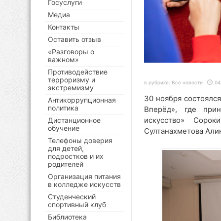
Госуслуги
Медиа
Контакты
Оставить отзыв
«Разговоры о
важном»
Противодействие
терроризму и
в рубрике:
Все новости
04
экстремизму
30 ноября состоялс
Антикоррупционная
политика
Вперёд», где прин
искусство» Сорок
Дистанционное
обучение
Султанахметова Али
Телефоны доверия
для детей,
подростков и их
родителей
Организация питания
в колледже искусств
Студенческий
спортивный клуб
Библиотека