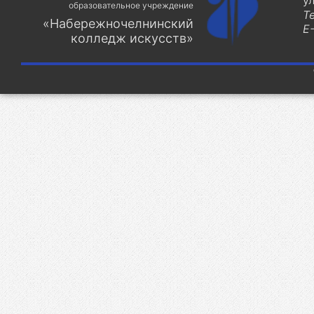
у
образовательное учреждение
Т
«Набережночелнинский
E-
колледж искусств»