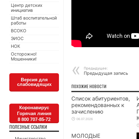
Центр детских
инициатив
Штаб воспитательной
работы
ВСОКО
ЭИОС
НОК
Осторожно!
Мошенники!
Предыдущее:
Предыдущая запись
Версия для
слабовидящих
ПОХОЖИЕ НОВОСТИ
Список абитуриентов,
рекомендованных к
Коронавирус
зачислению
Горячая линия
8 800 707-85-72
06.07.2026
ПОЛЕЗНЫЕ ССЫЛКИ
МОЛОДЫЕ
Министерство