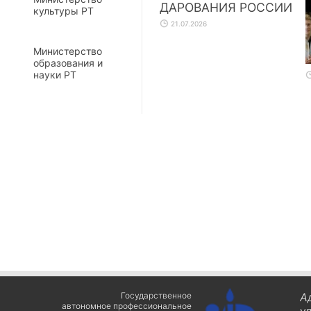
ДАРОВАНИЯ РОССИИ
культуры РТ
21.07.2026
Министерство
образования и
науки РТ
Государственное
А
автономное профессиональное