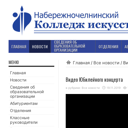
СВЕДЕНИЯ ОБ
ОБРАЗОВАТЕЛЬНОЙ
ГЛАВНАЯ
НОВОСТИ
ОТДЕЛЕНИЯ
А
ОРГАНИЗАЦИИ
МЕНЮ
Главная
/
Все новости
/
В
Главная
Видео Юбилейного концерта
Новости
Сведения об
в рубрике:
Все новости
19.11.2019
образовательной
организации
Абитуриентам
Отделения
Классные
руководители