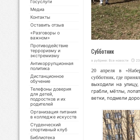
Госуслуги
Медиа
Контакты
Оставить отзыв
«Разговоры о
важном»
Противодействие
Субботник
терроризму и
экстремизму
в рубрике:
Все новости
23
Антикоррупционная
политика
20 апреля в «Набер
Дистанционное
субботник, где приня
обучение
выходили на улицу,
Телефоны доверия
грабли, мётлы, лопа
для детей,
ветки, подмели доро
подростков и их
родителей
Организация питания
в колледже искусств
Студенческий
спортивный клуб
Библиотека