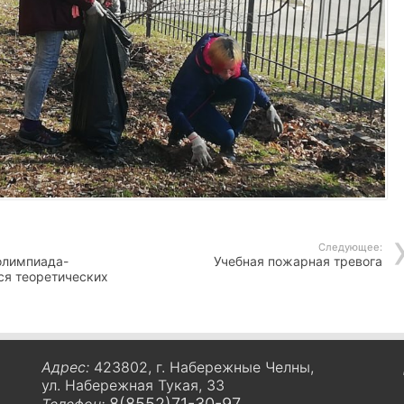
Следующее:
олимпиада-
Учебная пожарная тревога
ся теоретических
Адрес:
423802, г. Набережные Челны,
ул. Набережная Тукая, 33
8(8552)71-30-97