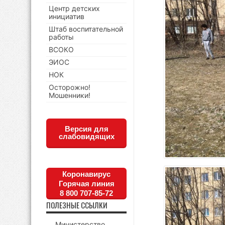
Центр детских
инициатив
Штаб воспитательной
работы
ВСОКО
ЭИОС
НОК
Осторожно!
Мошенники!
Версия для
слабовидящих
Коронавирус
Горячая линия
8 800 707-85-72
ПОЛЕЗНЫЕ ССЫЛКИ
Министерство