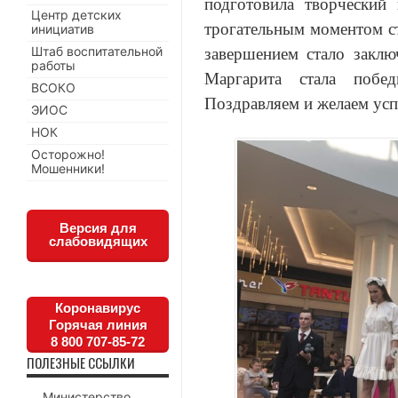
подготовила творческий
Центр детских
трогательным моментом с
инициатив
Штаб воспитательной
завершением стало заклю
работы
Маргарита стала побе
ВСОКО
Поздравляем и желаем ус
ЭИОС
НОК
Осторожно!
Мошенники!
Версия для
слабовидящих
Коронавирус
Горячая линия
8 800 707-85-72
ПОЛЕЗНЫЕ ССЫЛКИ
Министерство