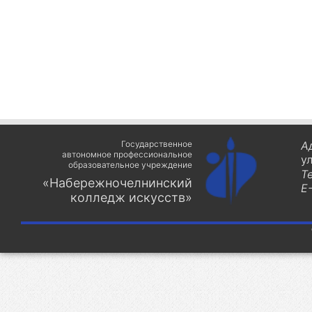
Государственное
А
автономное профессиональное
у
образовательное учреждение
Т
«Набережночелнинский
E-
колледж искусств»