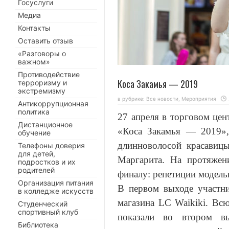
Госуслуги
Медиа
Контакты
Оставить отзыв
«Разговоры о
важном»
Противодействие
Коса Закамья — 2019
терроризму и
экстремизму
в рубрике:
Все новости
,
Мероприятия
Антикоррупционная
политика
27 апреля в торговом цен
Дистанционное
«Коса Закамья — 2019»,
обучение
длинноволосой красавицы
Телефоны доверия
для детей,
Маргарита. На протяжен
подростков и их
родителей
финалу: репетиции модель
Организация питания
В первом выходе участн
в колледже искусств
магазина LC Waikiki. Вс
Студенческий
спортивный клуб
показали во втором в
Библиотека