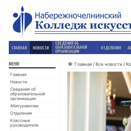
СВЕДЕНИЯ ОБ
ОБРАЗОВАТЕЛЬНОЙ
ГЛАВНАЯ
НОВОСТИ
ОТДЕЛЕНИЯ
А
ОРГАНИЗАЦИИ
МЕНЮ
Главная
/
Все новости
/
Ко
Главная
Новости
Сведения об
образовательной
организации
Абитуриентам
Отделения
Классные
руководители