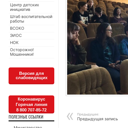
Центр детских
инициатив
Штаб воспитательной
работы
ВСОКО
ЭИОС
НОК
Осторожно!
Мошенники!
Версия для
слабовидящих
Коронавирус
Горячая линия
8 800 707-85-72
Предыдущее:
ПОЛЕЗНЫЕ ССЫЛКИ
Предыдущая запись
Министерство