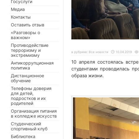
Госуслуги
Медиа
Контакты
Оставить отзыв
«Разговоры о
важном»
Противодействие
терроризму и
в рубрике:
Все новости
10.04.2019
экстремизму
10 апреля состоялась вст
Антикоррупционная
политика
студентами проводилась пр
образа жизни.
Дистанционное
обучение
Телефоны доверия
для детей,
подростков и их
родителей
Организация питания
в колледже искусств
Студенческий
спортивный клуб
Библиотека