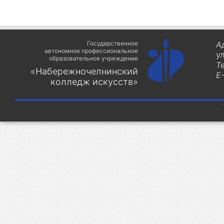
Государственное
А
автономное профессиональное
у
образовательное учреждение
Т
«Набережночелнинский
E-
колледж искусств»