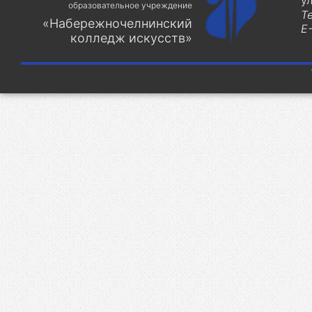
у
образовательное учреждение
Т
«Набережночелнинский
E-
колледж искусств»