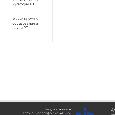
культуры РТ
Министерство
образования и
науки РТ
Государственное
А
автономное профессиональное