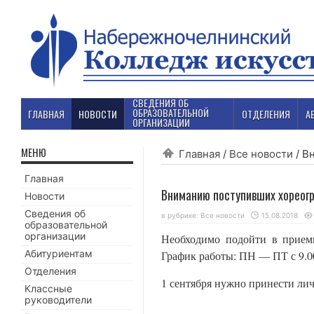
СВЕДЕНИЯ ОБ
ОБРАЗОВАТЕЛЬНОЙ
ГЛАВНАЯ
НОВОСТИ
ОТДЕЛЕНИЯ
А
ОРГАНИЗАЦИИ
МЕНЮ
Главная
/
Все новости
/
В
Главная
Вниманию поступивших хореог
Новости
Сведения об
в рубрике:
Все новости
15.08.2018
образовательной
организации
Необходимо подойти в приемн
Абитуриентам
График работы: ПН — ПТ с 9.00 
Отделения
1 сентября нужно принести ли
Классные
руководители