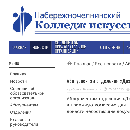
СВЕДЕНИЯ ОБ
ОБРАЗОВАТЕЛЬНОЙ
ГЛАВНАЯ
НОВОСТИ
ОТДЕЛЕНИЯ
А
ОРГАНИЗАЦИИ
МЕНЮ
Главная
/
Все новости
/
Аб
Главная
Абитуриентам отделения «Диз
Новости
Сведения об
в рубрике:
Все новости
29.06.2018
образовательной
организации
Абитуриентам отделения «Д
в приемную комиссию для то
Абитуриентам
донести недостающие докум
Отделения
Классные
руководители