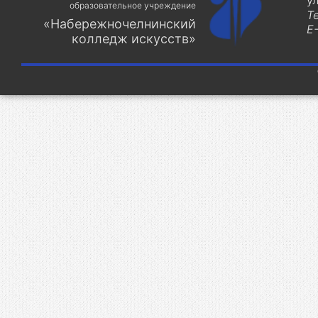
у
образовательное учреждение
Т
«Набережночелнинский
E-
колледж искусств»