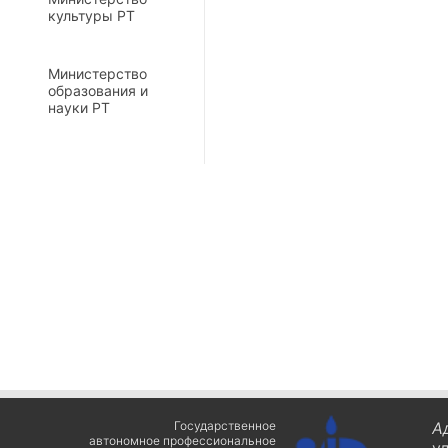
культуры РТ
Министерство
образования и
науки РТ
Государственное
А
автономное профессиональное