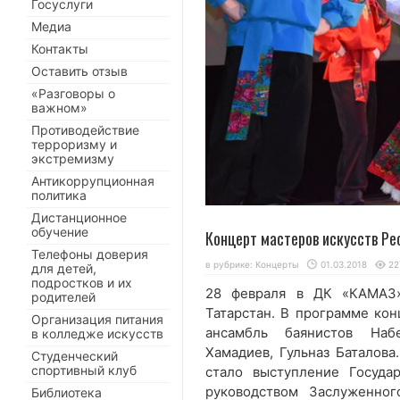
Госуслуги
Медиа
Контакты
Оставить отзыв
«Разговоры о
важном»
Противодействие
терроризму и
экстремизму
Антикоррупционная
политика
Дистанционное
обучение
Концерт мастеров искусств Ре
Телефоны доверия
в рубрике:
Концерты
01.03.2018
22
для детей,
подростков и их
28 февраля в ДК «КАМАЗ»
родителей
Татарстан. В программе кон
Организация питания
ансамбль баянистов Наб
в колледже искусств
Хамадиев, Гульназ Баталов
Студенческий
спортивный клуб
стало выступление Госуда
руководством Заслуженног
Библиотека