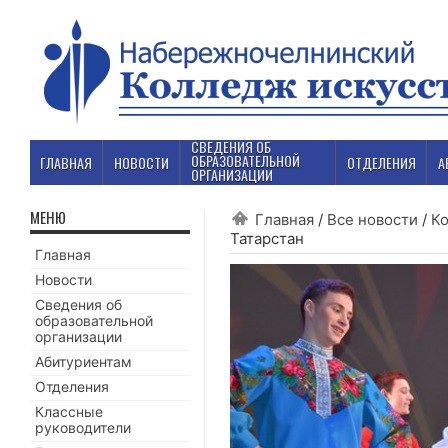
СВЕДЕНИЯ ОБ
ОБРАЗОВАТЕЛЬНОЙ
ГЛАВНАЯ
НОВОСТИ
ОТДЕЛЕНИЯ
А
ОРГАНИЗАЦИИ
МЕНЮ
Главная
/
Все новости
/
К
Татарстан
Главная
Новости
Сведения об
образовательной
организации
Абитуриентам
Отделения
Классные
руководители