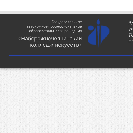
Государственное
А
автономное профессиональное
у
образовательное учреждение
Т
«Набережночелнинский
E-
колледж искусств»