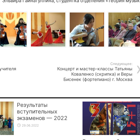
Эльвира Гайнатуллина, студентка отделения «Теория музык
Следующее:
учителя
Концерт и мастер-классы Татьяны
Коваленко (скрипка) и Веры
Бисенек (фортепиано) г. Москва
Результаты
вступительных
экзаменов — 2022
29.06.2022