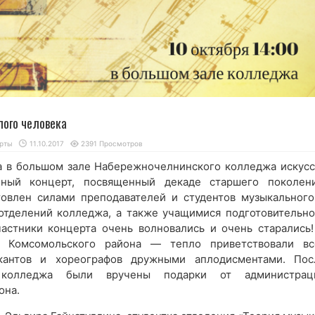
лого человека
рты
11.10.2017
2391 Просмотров
да в большом зале Набережночелнинского колледжа искусс
чный концерт, посвященный декаде старшего поколени
овлен силами преподавателей и студентов музыкального
отделений колледжа, а также учащимися подготовительно
астники концерта очень волновались и очень старались!
 Комсомольского района — тепло приветствовали вс
кантов и хореографов дружными аплодисментами. Пос
 колледжа были вручены подарки от администрац
она.