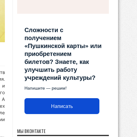
Сложности с
получением
«Пушкинской карты» или
приобретением
билетов? Знаете, как
улучшить работу
тв
учреждений культуры?
я.
 и
Напишите — решим!
го
 А
ех
Написать
ле
ии
МЫ ВКОНТАКТЕ