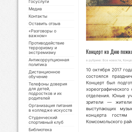
Госуслуги
Медиа
Контакты
Оставить отзыв
«Разговоры о
важном»
Противодействие
терроризму и
Концерт ко Дню пожи
экстремизму
Антикоррупционная
в рубрике:
Все новости
,
Конце
политика
10 октября 2017 го
Дистанционное
состоялся праздни
обучение
Концерт был подгот
Телефоны доверия
для детей,
хореографического 
подростков и их
отделения. Юные уч
родителей
зрители — жители
Организация питания
выступающих музы
в колледже искусств
концерта гостям
Студенческий
Комсомольского рай
спортивный клуб
Библиотека