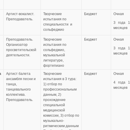
Артист-вокалист.
Творческие
Бюджет
Очная
Преподаватель.
испытания по
3 года 1
специальности и
месяцев
сольфеджио
Преподаватель.
Творческие
Бюджет
Очная
Организатор
испытания по
3 года 1
просветительской
сольфеджио,
месяцев
деятельности.
музыкальной
литературе,
фортепиано
а
Артист балета
Творческие
Бюджет
Очная
ансамбля песни и
испытания в 3 тура:
4 года 1
танца,
1) отбор по
месяцев
танцевального
профессиональным
коллектива.
данным, 2)
Преподаватель.
прохождение
специальной
медицинской
комиссии, 3) отбор по
музыкально-
ритмическим данным