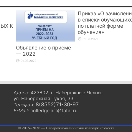
Приказ «О зачислени
в списки обучающих
ЫХ К
по платной форме
обучения»
31.08.2021
Объявление о приёме
— 2022
01.03.2022
Адрес:
423802, г. Набережные Челны,
ул. Набережная Тукая, 33
8(8552)71-30-97
Телефон:
E-Mail:
colledge.art@tatar.ru
© 2015–2026 — Набережночелнинский колледж искусств