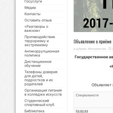
Госуслуги
Медиа
Контакты
Оставить отзыв
«Разговоры о
важном»
Противодействие
Объявление о приёме
терроризму и
экстремизму
в рубрике:
Абитуриентам
Антикоррупционная
политика
Государственное а
Дистанционное
обучение
«
Телефоны доверия
для детей,
подростков и их
родителей
Объявляет 
Организация питания
в колледже искусств
Специальности
Студенческий
спортивный клуб
Библиотека
53.02.03