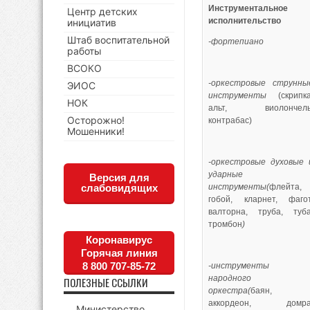
Инструментальное
Центр детских
исполнительство
инициатив
Штаб воспитательной
-фортепиано
работы
ВСОКО
-оркестровые струнны
ЭИОС
инструменты
(скрипка
НОК
альт, виолончель
Осторожно!
контрабас)
Мошенники!
-оркестровые духовые 
ударные
Версия для
слабовидящих
инструменты(
флейта,
гобой, кларнет, фагот
валторна, труба, туба
тромбон
)
Коронавирус
Горячая линия
8 800 707-85-72
-инструменты
народного
ПОЛЕЗНЫЕ ССЫЛКИ
оркестра(
баян,
аккордеон, домра
Министерство