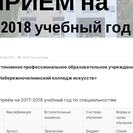
06.06.2017
3430 Просмотров
втономное профессиональное образовательное учрежден
Набережночелнинский колледж искусств»
приём на 2017-2018 учебный год по специальностям:
Квалификация
Вступительные
Система
Форма и
экзамены
обучения
сроки
обучения
Артист.
Творческие
Бюджет
Очная