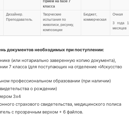
Приём на базе 7
класса
Дизайнер.
Творческие
Бюджет,
Очная
Преподаватель.
испытания по
коммерческая
3 года 1
живописи, рисунку,
месяцев
композиции
нь документов необходимых при поступлении:
ннике (или нотариально заверенную копию документа),
нии 7 класса (для поступающих на отделение «Искусство
ьном профессиональном образовании (при наличии)
свидетельства о рождении)
мером 3х4
онного страхового свидетельства, медицинского полиса
тель с прозрачным верхом + 6 файлов.