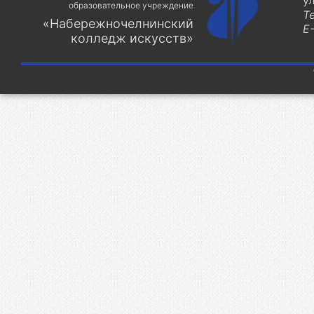
у
образовательное учреждение
Т
«Набережночелнинский
E-
колледж искусств»