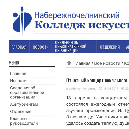
СВЕДЕНИЯ ОБ
ОБРАЗОВАТЕЛЬНОЙ
ГЛАВНАЯ
НОВОСТИ
ОТДЕЛЕНИЯ
А
ОРГАНИЗАЦИИ
МЕНЮ
Главная
/
Все новости
/
К
Главная
Отчетный концерт вокального
Новости
Сведения об
в рубрике:
Концерты
18.04.2017
22
образовательной
организации
18 апреля в концертном 
состоялся ежегодный отче
Абитуриентам
звучали произведения И. Ду
Отделения
Этвеша и др. Участники пок
Классные
удалось создать теплую, душ
руководители