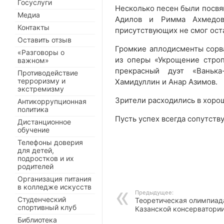
Госуслуги
Несколько песен были посв
Медиа
Адилов и Римма Ахмедова
Контакты
присутствующих не смог ост
Оставить отзыв
Громкие аплодисменты сорва
«Разговоры о
из оперы «Укрощение строп
важном»
прекрасный дуэт «Ванька
Противодействие
терроризму и
Хамидуллин и Анар Азимов.
экстремизму
Зрители расходились в хоро
Антикоррупционная
политика
Пусть успех всегда сопутств
Дистанционное
обучение
Телефоны доверия
для детей,
подростков и их
родителей
Организация питания
в колледже искусств
Предыдущее:
Студенческий
Теоретическая олимпиад
спортивный клуб
Казанской консерватори
Библиотека