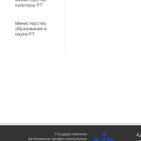
культуры РТ
Министерство
образования и
науки РТ
Государственное
А
автономное профессиональное