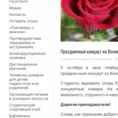
Госуслуги
Медиа
Контакты
Оставить отзыв
«Разговоры о
важном»
Противодействие
терроризму и
экстремизму
Праздничный концерт ко Всем
Антикоррупционная
политика
в рубрике:
Все новости
,
Поздравления
Дистанционное
5 октября в зале «Набер
обучение
праздничный концерт ко Все
Телефоны доверия
для детей,
Студенты выразили слова б
подростков и их
родителей
концертные номера. На к
Организация питания
вокального, струнного и нар
в колледже искусств
Дорогие преподаватели!
Студенческий
спортивный клуб
Слова, как признание доброг
Библиотека