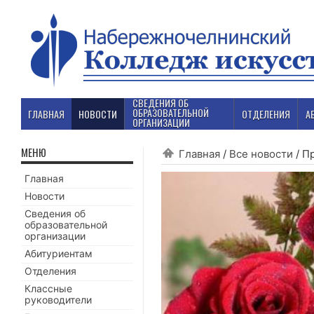
СВЕДЕНИЯ ОБ
ОБРАЗОВАТЕЛЬНОЙ
ГЛАВНАЯ
НОВОСТИ
ОТДЕЛЕНИЯ
А
ОРГАНИЗАЦИИ
МЕНЮ
Главная
/
Все новости
/
Пр
Главная
Новости
Сведения об
образовательной
организации
Абитуриентам
Отделения
Классные
руководители