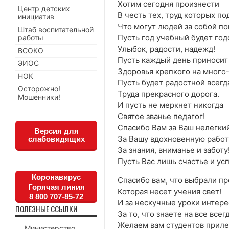
Хотим сегодня произнести
Центр детских
В честь тех, труд которых по
инициатив
Что могут людей за собой по
Штаб воспитательной
Пусть год учебный будет год
работы
Улыбок, радости, надежд!
ВСОКО
Пусть каждый день приносит 
ЭИОС
Здоровья крепкого на много-
НОК
Пусть будет радостной всегд
Осторожно!
Труда прекрасного дорога.
Мошенники!
И пусть не меркнет никогда
Святое званье педагог!
Спасибо Вам за Ваш нелегкий
Версия для
За Вашу вдохновенную работ
слабовидящих
За знания, вниманье и заботу
Пусть Вас лишь счастье и ус
Коронавирус
Спасибо вам, что выбрали п
Горячая линия
Которая несет учения свет!
8 800 707-85-72
И за нескучные уроки интере
ПОЛЕЗНЫЕ ССЫЛКИ
За то, что знаете на все всег
Желаем вам студентов прил
Министерство