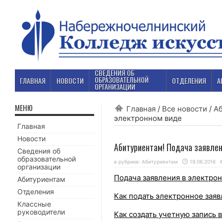
СВЕДЕНИЯ ОБ
ОБРАЗОВАТЕЛЬНОЙ
ГЛАВНАЯ
НОВОСТИ
ОТДЕЛЕНИЯ
А
ОРГАНИЗАЦИИ
МЕНЮ
Главная
/
Все новости
/
А
электронном виде
Главная
Новости
Абитуриентам! Подача заявлен
Сведения об
образовательной
в рубрике:
Абитуриентам
19.06.2016
организации
Подача заявления в электрон
Абитуриентам
Отделения
Как подать электронное зая
Классные
руководители
Как создать учетную запись 