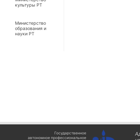
культуры РТ
Министерство
образования и
науки РТ
Государственное
А
автономное профессиональное