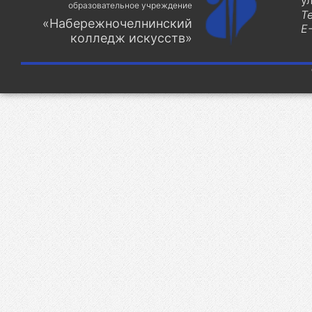
у
образовательное учреждение
Т
«Набережночелнинский
E-
колледж искусств»