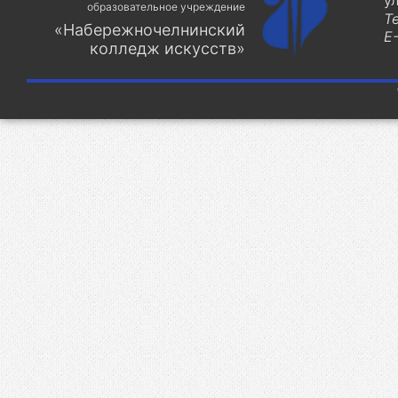
у
образовательное учреждение
Т
«Набережночелнинский
E-
колледж искусств»