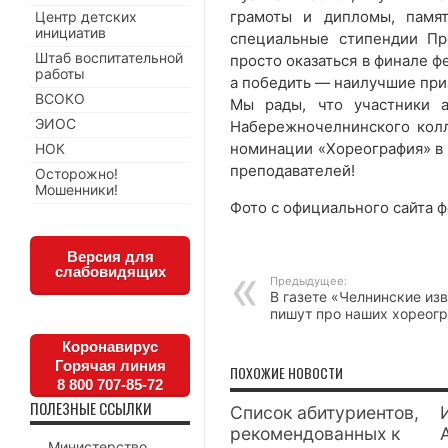
грамоты и дипломы, памя
Центр детских
инициатив
специальные стипендии Пр
Штаб воспитательной
просто оказаться в финале ф
работы
а победить — наилучшие при
ВСОКО
Мы рады, что участники а
ЭИОС
Набережночелнинского колл
номинации «Хореография» в 
НОК
преподавателей!
Осторожно!
Мошенники!
Фото с официального сайта 
Версия для
слабовидящих
Предыдущее:
В газете «Челнинские из
пишут про наших хореог
Коронавирус
Горячая линия
ПОХОЖИЕ НОВОСТИ
8 800 707-85-72
ПОЛЕЗНЫЕ ССЫЛКИ
Список абитуриентов,
рекомендованных к
Министерство