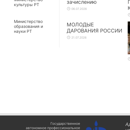
зачислению
культуры РТ
06.07.2026
Министерство
МОЛОДЫЕ
образования и
ДАРОВАНИЯ РОССИИ
науки РТ
21.07.2026
Государственное
А
автономное профессиональное