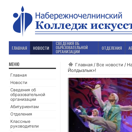
СВЕДЕНИЯ ОБ
ОБРАЗОВАТЕЛЬНОЙ
ГЛАВНАЯ
НОВОСТИ
ОТДЕЛЕНИЯ
А
ОРГАНИЗАЦИИ
МЕНЮ
Главная
/
Все новости
/
На
Йолдызлык»!
Главная
Новости
Сведения об
образовательной
организации
Абитуриентам
Отделения
Классные
руководители