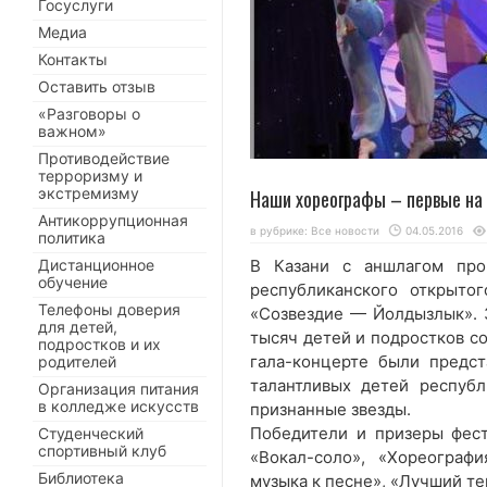
Госуслуги
Медиа
Контакты
Оставить отзыв
«Разговоры о
важном»
Противодействие
терроризму и
экстремизму
Наши хореографы – первые н
Антикоррупционная
в рубрике:
Все новости
04.05.2016
политика
Дистанционное
В Казани с аншлагом про
обучение
республиканского открытог
Телефоны доверия
«Созвездие — Йолдызлык». З
для детей,
тысяч детей и подростков со
подростков и их
гала-концерте были предс
родителей
талантливых детей респуб
Организация питания
в колледже искусств
признанные звезды.
Победители и призеры фест
Студенческий
спортивный клуб
«Вокал-соло», «Хореограф
Библиотека
музыка к песне», «Лучший те