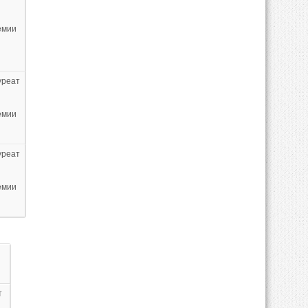
емии
уреат
емии
уреат
емии
т