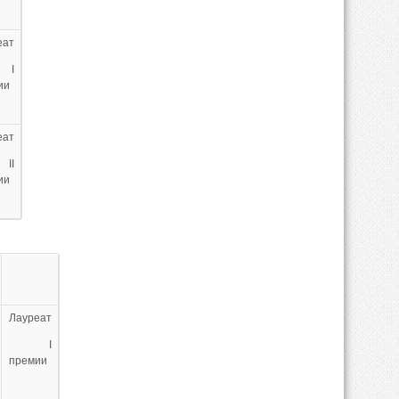
еат
I
ии
еат
I
ии
Лауреат
I
премии