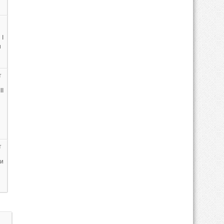
I
и
т
I
т
ии