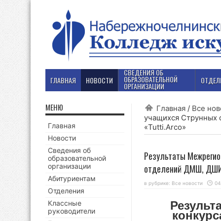
СВЕДЕНИЯ ОБ
ОБРАЗОВАТЕЛЬНОЙ
ГЛАВНАЯ
НОВОСТИ
ОТДЕЛ
ОРГАНИЗАЦИИ
МЕНЮ
Главная
/
Все нов
учащихся Струнных 
Главная
«Tutti.Arco»
Новости
Сведения об
Результаты Межрегио
образовательной
организации
отделений ДМШ, ДШИ 
Абитуриентам
в рубрике:
Все новости
04
Отделения
Классные
Результ
руководители
конкур