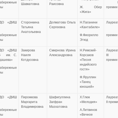
Набережные
II
Шавкатовна
Раисовна
ны
Ж. Обер
премии
«Жига»
УДО «ДМШ
Сторонкина
Долматова Ольга
Н.Паганини
Лауреа
»
Татьяна
Сергеевна
«Кантабиле»
I
Анатольевна
Набережные
Ф.Фиорилло
премии
ны
Этюд
УДО «ДМШ
Закирова
Смирнова Ирина
Н.Римский-
Лауреа
 им. С.
Наиля
Александровна
Корсаков
III
дашева»
Котдусовна
«Песня
премии
индийского
Набережные
гостя»
ны
Ф.Яруллин
«Танец
юношей»
УДО «ДМШ
Пирожкова
Шафигуллина
Х.Глюк
Лауреа
»
Маргарита
Загфран
«Мелодия»
II прем
Владимировна
Мазхатовна
Набережные
А.Литвинов
ны
«Вечное