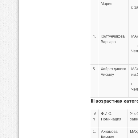
Мария
г. З
4.
Колтунчикова
МА
Варвара
г.
Че
5.
Хайретдинова
МА
Айсылу
им
г.
Че
III
возрастная катего
п/
Ф.И.О.
Уче
п
Номинация
зав
1.
Ахкамова
МАУ
Камиля