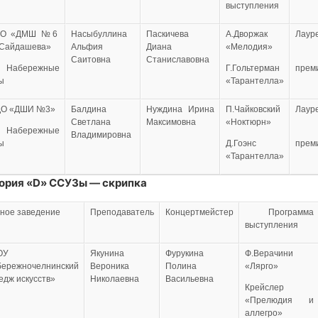
выступления
ДО «ДМШ №6
Насыбуллина
Паскичева
А.Дворжак
Лаур
.Сайдашева»
Альфия
Диана
«Мелодия»
Саитовна
Станиславовна
Набережные
Г.Гольтерман
прем
ы
«Тарантелла»
О «ДШИ №3»
Балдина
Нуждина Ирина
П.Чайковский
Лаур
Светлана
Максимовна
«Ноктюрн»
Набережные
I
Владимировна
ы
Д.Гоэнс
прем
«Тарантелла»
ория «
D
» ССУЗы — скрипка
ное заведение
Преподаватель
Концертмейстер
Программа
выступления
ОУ
Якунина
Фурукина
Ф.Верачини
ережночелнинский
Вероника
Полина
«Лярго»
едж искусств»
Николаевна
Васильевна
Крейслер
«Прелюдия и
аллегро»