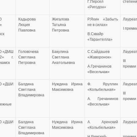
Г.Персел
степен
ы
«Ригодон»
О
Кадырова
Жигалова
Р.Яхин «Забыть
Лауреа
»
Люция
Татьяна
не в силах»
I преми
Павловна
Петровна
нск
В.Сквайр
«Тарантелла»
О «ДМШ
Головочева
Бакулина
С.Сайдашев
Лауреа
» г.
Светлана
Светлана
«Жаворонок»
III
камск
Петровна
Анатольевна
А.Гречанинов
премии
«Весельчак»
О «ДШИ
Балдина
Нуждина Ирина
Ф. Яруллин
Лауреа
Светлана
Максимовна
«Колыбельная»
III
Владимировна
А. Гречанинов
премии
режные
«Весельчак»
ы
О «ДШИ
Балдина
Нуждина Ирина
А. Аренский
Лауреа
Светлана
Максимовна
«Колыбельная»
I
Владимировна
Н.Римский-
премии