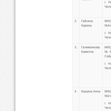
г. 
Чел
2.
Гайсина
МА
Карина
№4
г. 
Чел
3.
Галимзянова
МА
Камилла
№6
Сай
г. 
Чел
4.
Кашина Анна
МА
№2
г. 
Чел