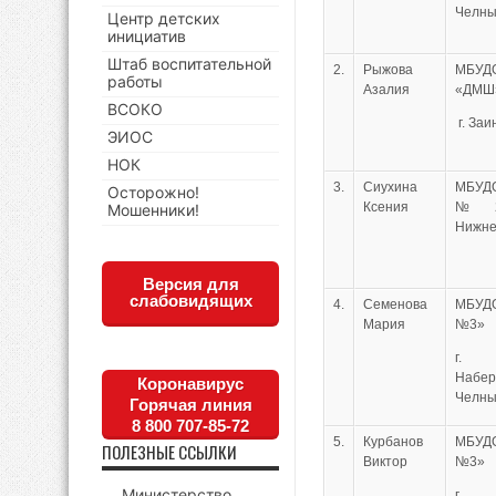
Челн
Центр детских
инициатив
Штаб воспитательной
2.
Рыжова
МБУД
работы
Азалия
«ДМШ
ВСОКО
г. Заи
ЭИОС
НОК
3.
Сиухина
МБУД
Осторожно!
Ксения
№2
Мошенники!
Нижне
Версия для
слабовидящих
4.
Семенова
МБУД
Мария
№3»
г.
Набе
Коронавирус
Челн
Горячая линия
8 800 707-85-72
5.
Курбанов
МБУД
ПОЛЕЗНЫЕ ССЫЛКИ
Виктор
№3»
Министерство
г.