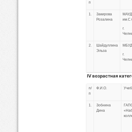
п
1.
Закирова
МАУ
Розалина
им.С
г. 
Челн
2.
Шайдуллина
МБУД
Эльза
г. 
Челн
IV
возрастная катег
п/
Ф.И.О.
Учеб
п
1.
Зобнина
ГАП
Дина
«Наб
колл