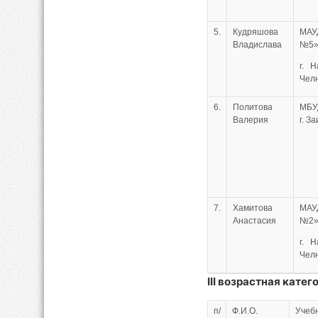
5.
Кудряшова
МА
Владислава
№5
г. 
Чел
6.
Политова
МБУ
Валерия
г. З
7.
Хамитова
МА
Анастасия
№2
г. 
Чел
III
возрастная катего
п/
Ф.И.О.
Учеб