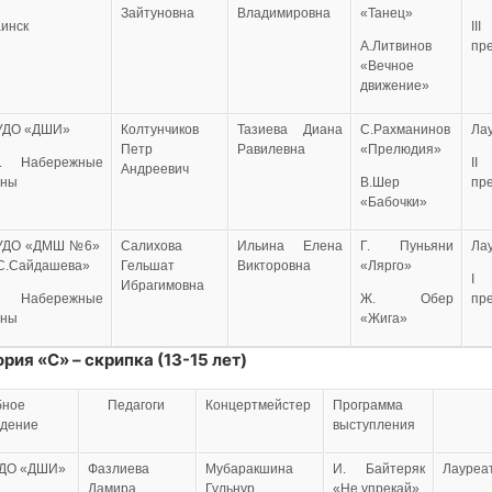
Зайтуновна
Владимировна
«Танец»
аинск
III
А.Литвинов
пр
«Вечное
движение»
УДО «ДШИ»
Колтунчиков
Тазиева Диана
С.Рахманинов
Ла
Петр
Равилевна
«Прелюдия»
 Набережные
II
Андреевич
лны
В.Шер
пр
«Бабочки»
УДО «ДМШ №6»
Салихова
Ильина Елена
Г. Пуньяни
Ла
.С.Сайдашева»
Гельшат
Викторовна
«Лярго»
I
Ибрагимовна
 Набережные
Ж. Обер
пр
лны
«Жига»
рия «С» – скрипка (13-15 лет)
бное
Педагоги
Концертмейстер
Программа
едение
выступления
ДО «ДШИ»
Фазлиева
Мубаракшина
И. Байтеряк
Лауреа
Дамира
Гульнур
«Не упрекай»