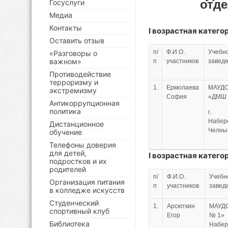
отд
Госуслуги
Медиа
Контакты
I
возрастная категор
Оставить отзыв
п/
Ф.И.О.
Учебн
«Разговоры о
важном»
п
участников
завед
Противодействие
терроризму и
1.
Ермолаева
МАУД
экстремизму
София
«ДМШ
Антикоррупционная
политика
г.
Набер
Дистанционное
Челны
обучение
Телефоны доверия
для детей,
I
возрастная категор
подростков и их
родителей
п/
Ф.И.О.
Учебн
Организация питания
п
участников
завед
в колледже искусств
Студенческий
1.
Арсюткин
МАУД
спортивный клуб
Егор
№1
Библиотека
Набе