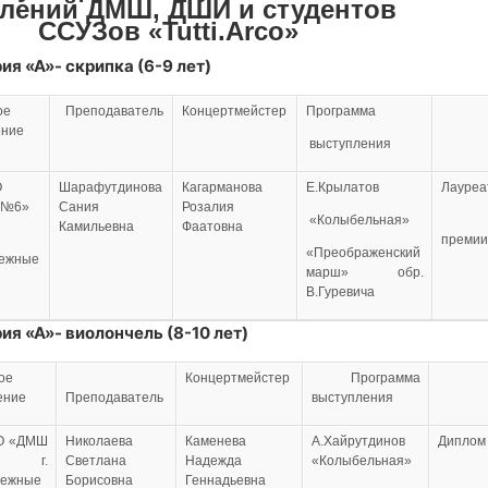
елений
ДМШ, ДШИ и студентов
ССУЗов
«Tutti.Arco»
ия «А»- скрипка (6-9 лет)
ое
Преподаватель
Концертмейстер
Программа
ение
выступления
О
Шарафутдинова
Кагарманова
Е.Крылатов
Лауреа
 №6»
Сания
Розалия
«Колыбельная»
I
Камильевна
Фаатовна
премии
«Преображенский
ежные
марш» обр.
В.Гуревича
ия «А»- виолончель (8-10 лет)
ое
Концертмейстер
Программа
ение
Преподаватель
выступления
О «ДМШ
Николаева
Каменева
А.Хайрутдинов
Диплом
» г.
Светлана
Надежда
«Колыбельная»
режные
Борисовна
Геннадьевна