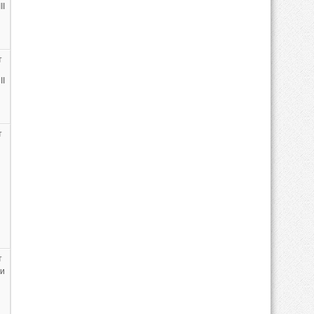
I
т
I
т
т
ии