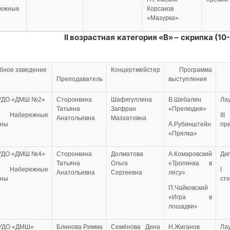
режные
Корсаков
ы
«Мазурка»
II
возрастная категория «В» – скрипка (10-
бное заведение
Концертмейстер
Программа
Преподаватель
выступления
УДО «ДМШ №2»
Сторонкина
Шафигуллина
В.Шебалин
Ла
Татьяна
Загфран
«Прелюдия»
 Набережные
III
Анатольевна
Мазхатовна
лны
А.Рубинштейн
пр
«Прялка»
УДО «ДМШ №4»
Сторонкина
Долматова
А.Комаровский
Ди
Татьяна
Ольга
«Тропинка в
 Набережные
I
Анатольевна
Сергеевна
лесу»
лны
ст
П.Чайковский
«Игра в
лошадки»
УДО «ДМШ»
Блинова Римма
Семёнова Дина
Н.Жиганов
Ла