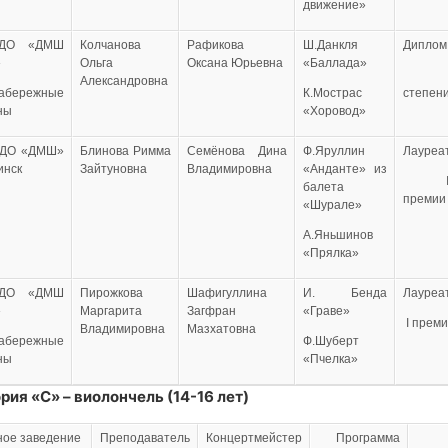
движение»
УДО «ДМШ
Колчанова
Рафикова
Ш.Данкля
Диплом
»
Ольга
Оксана Юрьевна
«Баллада»
Александровна
Набережные
К.Мострас
степен
ны
«Хоровод»
ДО «ДМШ»
Блинова Римма
Семёнова Дина
Ф.Яруллин
Лауреа
аинск
Зайтуновна
Владимировна
«Анданте» из
II
балета
премии
«Шурале»
А.Яньшинов
«Прялка»
УДО «ДМШ
Пирожкова
Шафигуллина
И. Бенда
Лауреа
»
Маргарита
Загфран
«Граве»
I прем
Владимировна
Мазхатовна
Набережные
Ф.Шуберт
ны
«Пчелка»
рия «С» – виолончель (14-16 лет)
ное заведение
Преподаватель
Концертмейстер
Программа