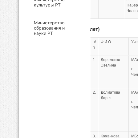
культуры РТ
Набе
Челн
Министерство
образования и
лет)
науки РТ
п/
Ф.И.О.
Уче
п
1.
Дереженко
МА
Эвелина
г.
Че
2.
Долматова
МА
Дарья
г.
Че
3.
Коженкова
МБ