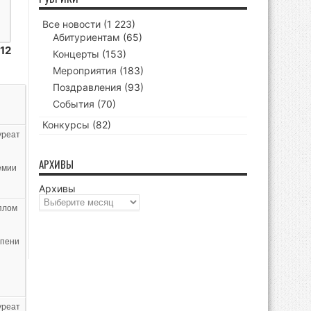
Все новости
(1 223)
Абитуриентам
(65)
12
Концерты
(153)
Мероприятия
(183)
Поздравления
(93)
События
(70)
Конкурсы
(82)
уреат
АРХИВЫ
емии
Архивы
плом
епени
уреат