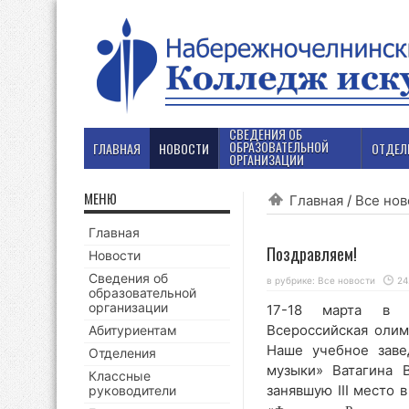
СВЕДЕНИЯ ОБ
ОБРАЗОВАТЕЛЬНОЙ
ГЛАВНАЯ
НОВОСТИ
ОТДЕЛ
ОРГАНИЗАЦИИ
МЕНЮ
Главная
/
Все нов
Главная
Поздравляем!
Новости
Сведения об
в рубрике:
Все новости
24
образовательной
организации
17-18 марта в Ка
Всероссийская олим
Абитуриентам
Наше учебное заве
Отделения
музыки» Ватагина 
Классные
занявшую III место 
руководители