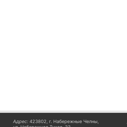
Адрес:
423802, г. Набережные Челны,