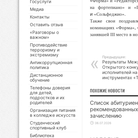
«
Форма» и
«Редакторс
Госуслуги
на фортепиано» и
«
Медиа
и
«Сольфеджио».
Контакты
Также свои поздравл
Оставить отзыв
номинациях
«Форма»,
«Разговоры о
занявшей III место в 
важном»
Противодействие
терроризму и
экстремизму
Предыдущее:
Результаты Меж
Антикоррупционная
Открытого конк
политика
исполнителей н
Дистанционное
инструментах «Tu
обучение
Телефоны доверия
ПОХОЖИЕ НОВОСТИ
для детей,
подростков и их
Список абитуриен
родителей
рекомендованных
Организация питания
в колледже искусств
зачислению
Студенческий
06.07.2026
спортивный клуб
Библиотека