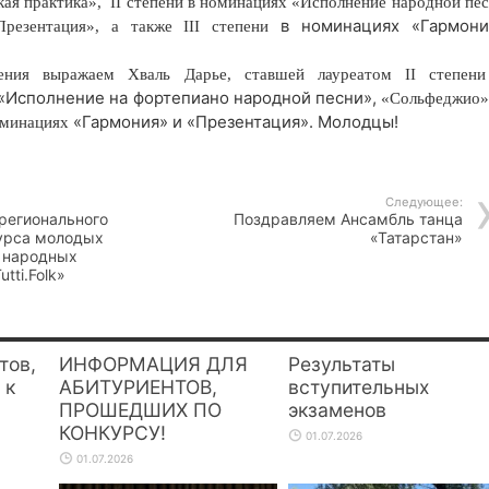
кая практика»,
II степени в номинациях
«Исполнение народной пе
в номинациях «Гармони
Презентация», а также III степени
ения выражаем Хваль Дарье, ставшей лауреатом II степени
«Исполнение на фортепиано народной песни»,
«Сольфеджио»
«Гармония» и «Презентация». Молодцы!
номинациях
Следующее:
регионального
Поздравляем Ансамбль танца
урса молодых
«Татарстан»
а народных
tti.Folk»
тов,
ИНФОРМАЦИЯ ДЛЯ
Результаты
 к
АБИТУРИЕНТОВ,
вступительных
ПРОШЕДШИХ ПО
экзаменов
КОНКУРСУ!
01.07.2026
01.07.2026