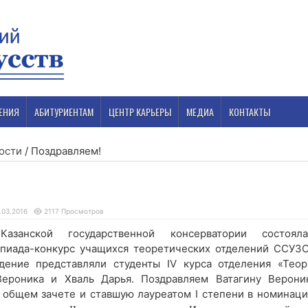
ЕНИЯ
АБИТУРИЕНТАМ
ЦЕНТР КАРЬЕРЫ
МЕДИА
КОНТАКТЫ
ости
/
Поздравляем!
.03.2016
2117 Просмотров
занской государственной консерватории состояла
пиада-конкурс учащихся теоретических отделений ССУЗО
дение представляли студенты IV курса отделения «Теор
Вероника и Хваль Дарья. Поздравляем Ватагину Вероник
в общем зачете и ставшую лауреатом I степени в номинаци