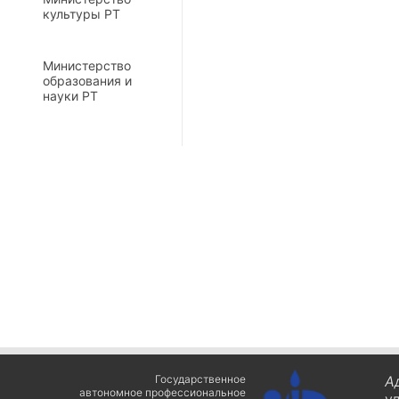
культуры РТ
Министерство
образования и
науки РТ
Государственное
А
автономное профессиональное