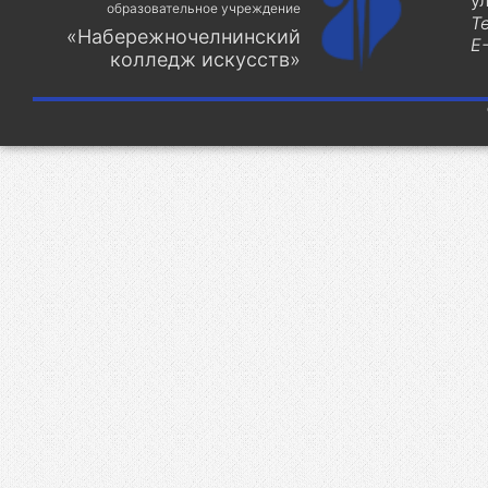
у
образовательное учреждение
Т
«Набережночелнинский
E-
колледж искусств»