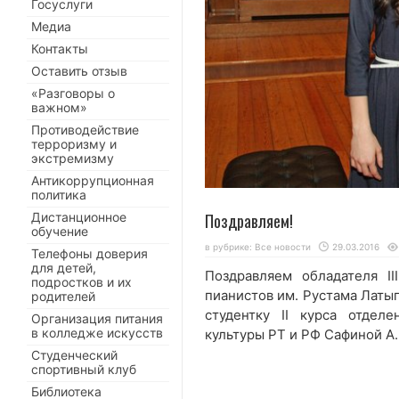
Госуслуги
Медиа
Контакты
Оставить отзыв
«Разговоры о
важном»
Противодействие
терроризму и
экстремизму
Антикоррупционная
политика
Поздравляем!
Дистанционное
обучение
в рубрике:
Все новости
29.03.2016
Телефоны доверия
для детей,
Поздравляем обладателя I
подростков и их
пианистов им. Рустама Латып
родителей
студентку II курса отдел
Организация питания
в колледже искусств
культуры РТ и РФ Сафиной А.
Студенческий
спортивный клуб
Библиотека