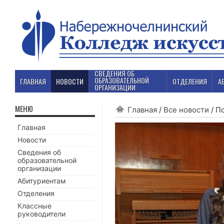
СВЕДЕНИЯ ОБ
ОБРАЗОВАТЕЛЬНОЙ
ГЛАВНАЯ
НОВОСТИ
ОТДЕЛЕНИЯ
А
ОРГАНИЗАЦИИ
МЕНЮ
Главная
/
Все новости
/
По
Главная
Новости
Сведения об
образовательной
организации
Абитуриентам
Отделения
Классные
руководители