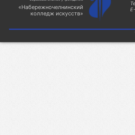
Т
«Набережночелнинский
E-
колледж искусств»