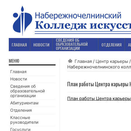
СВЕДЕНИЯ ОБ
ОБРАЗОВАТЕЛЬНОЙ
ГЛАВНАЯ
НОВОСТИ
ОТДЕЛЕНИЯ
А
ОРГАНИЗАЦИИ
МЕНЮ
Главная
/
Центр карьеры
Набережночелнинского колл
Главная
Новости
План работы Центра карьеры 
Сведения об
образовательной
организации
План работы Центра карьер
Абитуриентам
Отделения
Классные
руководители
Госуслуги