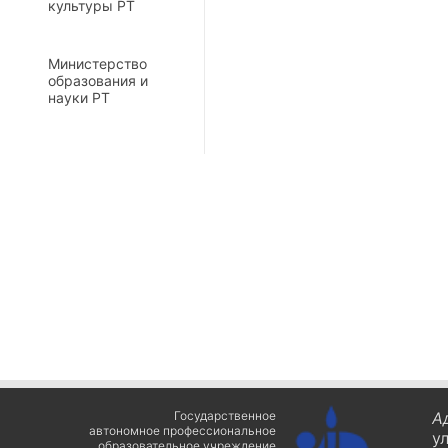
культуры РТ
Министерство
образования и
науки РТ
Государственное
А
автономное профессиональное
у
образовательное учреждение