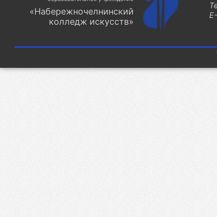
Т
«Набережночелнинский
E-
колледж искусств»