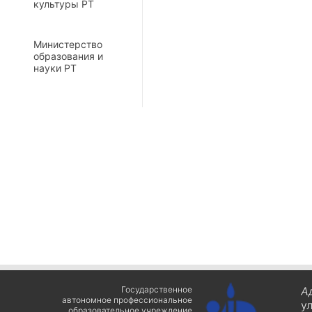
культуры РТ
Министерство
образования и
науки РТ
Государственное
А
автономное профессиональное
у
образовательное учреждение