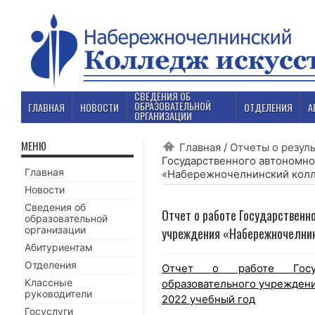
СВЕДЕНИЯ ОБ
ОБРАЗОВАТЕЛЬНОЙ
ГЛАВНАЯ
НОВОСТИ
ОТДЕЛЕНИЯ
А
ОРГАНИЗАЦИИ
МЕНЮ
Главная
/
Отчеты о резул
Государственного автономно
Главная
«Набережночелнинский колле
Новости
Сведения об
Отчет о работе Государственн
образовательной
организации
учреждения «Набережночелнин
Абитуриентам
Отделения
Отчет о работе Госуда
Классные
образовательного учреждени
руководители
2022 учебный год
Госуслуги